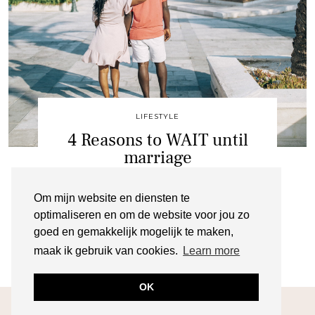
LIFESTYLE
4 Reasons to WAIT until
marriage
KERKYRA
Om mijn website en diensten te
JULI 1, 2020
optimaliseren en om de website voor jou zo
goed en gemakkelijk mogelijk te maken,
maak ik gebruik van cookies.
Learn more
OK
© 2026
NATASHA GRACE
ABOUT
CONTACT